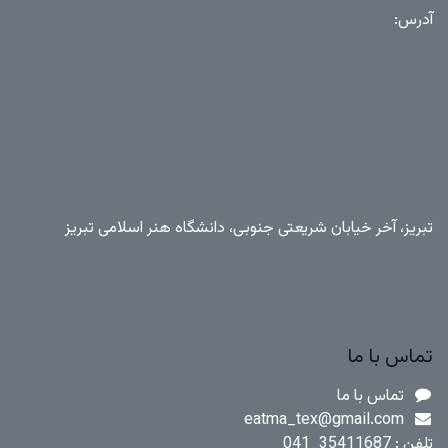
آدرس:
تبریز، آخر خیابان شریعتی جنوبی، دانشگاه هنر اسلامی تبریز
تماس با ما
تماس با ما
eatma_te​x@​gmail.com
تلفن :
​​35411687_041