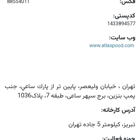
فکس:
88554011
کدپستی:
1433894577
وب سایت:
www.atlaspood.com
تهران ، خيابان وليعصر، پايين تر از پارك ساعي، جنب
پمپ بنزين، برج سپهر ساعى، طبقه 7، پلاک1036
آدرس کارخانه:
تبريز، كيلومتر 5 جاده تهران
حوزه فعالیت: